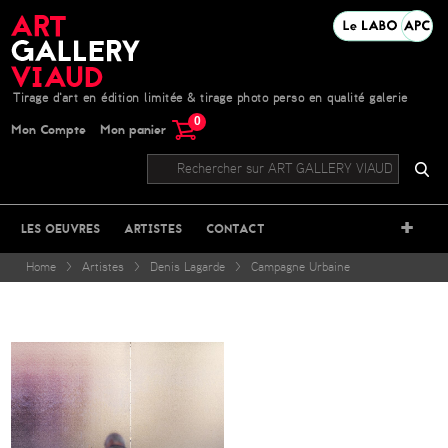
Tirage d'art en édition limitée & tirage photo perso en qualité galerie
0
Mon Compte
Mon panier
+
LES OEUVRES
ARTISTES
CONTACT
Home
>
Artistes
>
Denis Lagarde
>
Campagne Urbaine