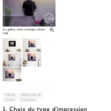
art_gallery_viaud_campagne_urbaine_denis_lagarde6-
1.jpg
France
Scènes de vie
Urbain
Graphique
1. Choix du type d’impression