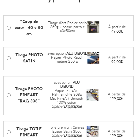
"Coup de
Tirage d'art Papier satin
cœur" 40 x 50
À partir de
260g + passe-partout
40x50cm
49,00€
cm
avec option
ALU DIBOND
Tirage PHOTO
À partir de
Papier Photo Rauch
SATIN
satiné 250 g
99,00€
avec
option
ALU
DIBOND
Tirage PHOTO
Papier FineArt
FINEART
À partir de
Hahnemühle 308g
Mat FineArt Smooth
129,00€
"RAG 308"
100% coton
Spécial
Digigraphie
Toile premium Canvas
Tirage TOILE
À partir de
Epson Satin 350g
FINEART
Spécial
Digigraphie
129,00€