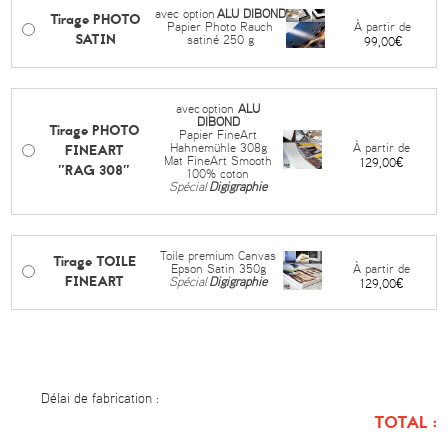
avec option
ALU DIBOND
Tirage PHOTO
À partir de
Papier Photo Rauch
SATIN
satiné 250 g
99,00€
avec
option
ALU
DIBOND
Tirage PHOTO
Papier FineArt
FINEART
À partir de
Hahnemühle 308g
Mat FineArt Smooth
129,00€
"RAG 308"
100% coton
Spécial
Digigraphie
Toile premium Canvas
Tirage TOILE
À partir de
Epson Satin 350g
FINEART
Spécial
Digigraphie
129,00€
Délai de fabrication :
TOTAL :