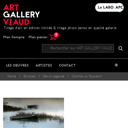
Tirage d'art en édition limitée & tirage photo perso en qualité galerie
0
Mon Compte
Mon panier
+
LES OEUVRES
ARTISTES
CONTACT
Home
>
Artistes
>
Denis Lagarde
>
Comme un Souvenir