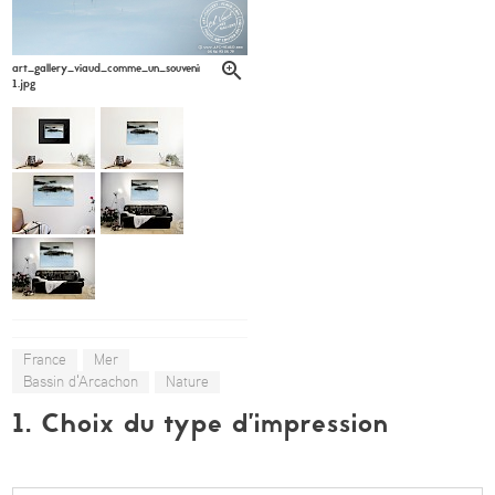
art_gallery_viaud_comme_un_souvenir_denis_lagarde6-
1.jpg
France
Mer
Bassin d'Arcachon
Nature
1. Choix du type d’impression