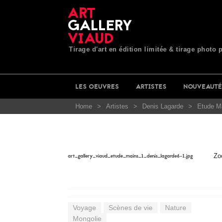
Tirage d'art en édition limitée & tirage photo 
LES OEUVRES
ARTISTES
NOUVEAUTÉ
Home
>
Artistes
>
Denis Lagarde
>
Etude M
Zo
art_gallery_viaud_etude_mains_1_denis_lagarde6-1.jpg
Voyage
Scènes de vie
Nature
Mongolie