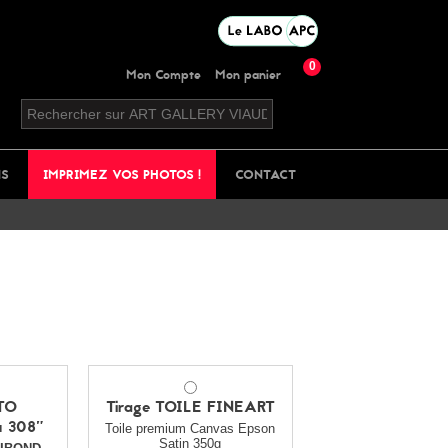
0
Mon Compte
Mon panier
NS
IMPRIMEZ VOS PHOTOS !
CONTACT
TO
Tirage TOILE FINEART
 308"
Toile premium Canvas Epson
Satin 350g