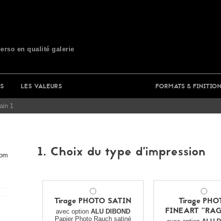
perso en qualité galerie
S
LES VALEURS
FORMATS & FINITIO
ain 1
1. Choix du type d’impression
om
Tirage PHOTO SATIN
Tirage PHO
FINEART "RAG
avec option
ALU DIBOND
Papier Photo Rauch satiné