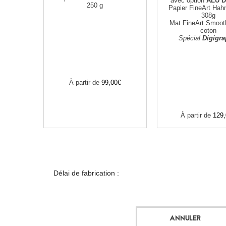
avec
option
ALU 
250 g
Papier FineArt Ha
308g
Mat FineArt Smoo
coton
Spécial
Digigra
À partir de
99,00€
À partir de
129
Délai de fabrication :
ANNULER