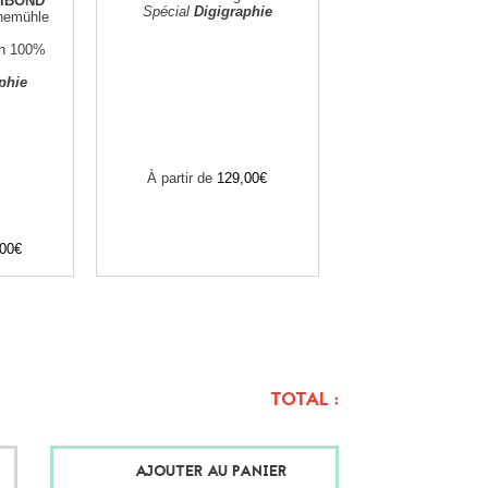
DIBOND
Spécial
Digigraphie
hnemühle
th 100%
phie
À partir de
129,00€
,00€
TOTAL :
AJOUTER AU PANIER