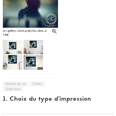
art_gallery_viaud_projection_dans_un_abri_bus_denis_lagarde6-
1.jpg
Scènes de vie
Urbain
Graphique
1. Choix du type d’impression