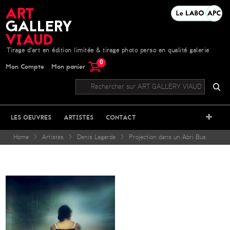
Tirage d'art en édition limitée & tirage photo perso en qualité galerie
0
Mon Compte
Mon panier
+
LES OEUVRES
ARTISTES
CONTACT
Home
>
Artistes
>
Denis Lagarde
>
Projection dans un Abri Bus