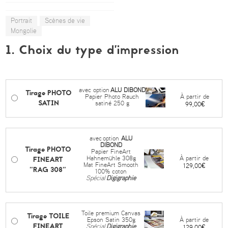
Portrait
Scènes de vie
Mongolie
1. Choix du type d’impression
avec option
ALU DIBOND
Tirage PHOTO
À partir de
Papier Photo Rauch
SATIN
satiné 250 g
99,00€
avec
option
ALU
DIBOND
Tirage PHOTO
Papier FineArt
FINEART
À partir de
Hahnemühle 308g
Mat FineArt Smooth
129,00€
"RAG 308"
100% coton
Spécial
Digigraphie
Toile premium Canvas
Tirage TOILE
À partir de
Epson Satin 350g
FINEART
Spécial
Digigraphie
129,00€