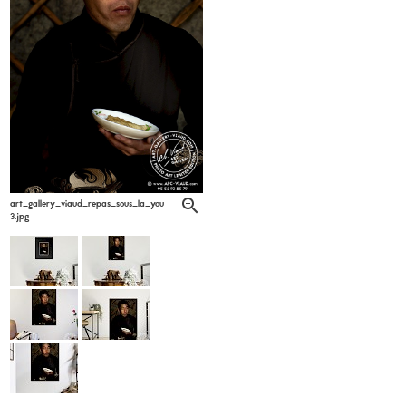
art_gallery_viaud_repas_sous_la_yourte_denis_lagarde6-
3.jpg