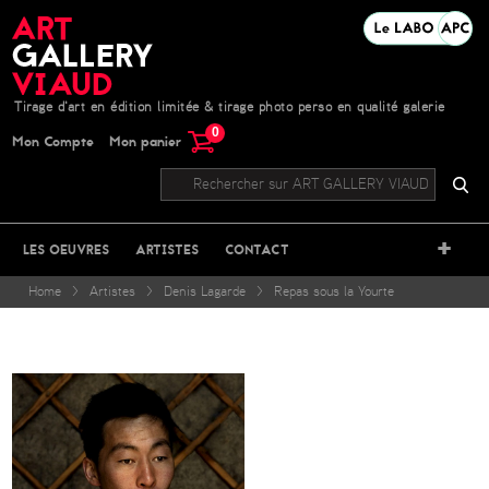
Tirage d'art en édition limitée & tirage photo perso en qualité galerie
0
Mon Compte
Mon panier
+
LES OEUVRES
ARTISTES
CONTACT
Home
>
Artistes
>
Denis Lagarde
>
Repas sous la Yourte