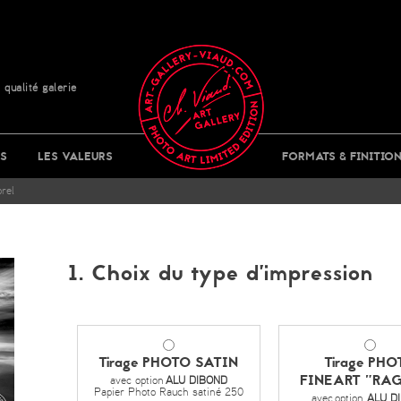
 qualité galerie
S
LES VALEURS
FORMATS & FINITIO
rel
1. Choix du type d’impression
Tirage PHOTO SATIN
Tirage PHO
FINEART "RAG
avec option
ALU DIBOND
Papier Photo Rauch satiné 250
avec
option
ALU D