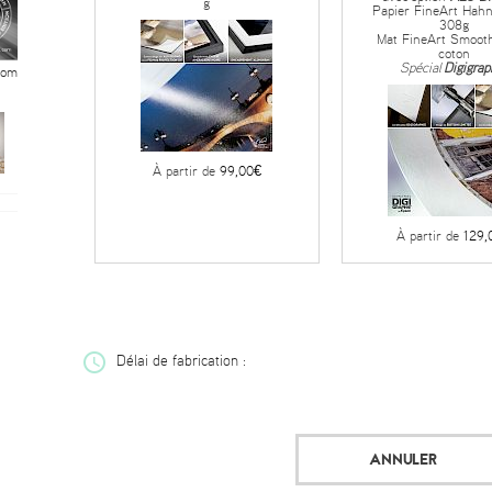
g
Papier FineArt Hah
308g
Mat FineArt Smoot
coton
Spécial
Digigrap
oom
À partir de
99,00€
À partir de
129,
Délai de fabrication :
ANNULER