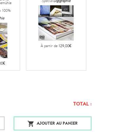
Spécial
Digigraphie
nemühle
h 100%
hie
À partir de
129,00€
00€
TOTAL :
AJOUTER AU PANIER