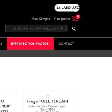
0
Mon Compte
Mon panier
NS
IMPRIMEZ VOS PHOTOS !
CONTACT
TO
Tirage TOILE FINEART
 308"
Toile premium Canvas Epson
Satin 350g
IBOND