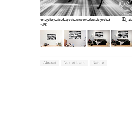
art_gallery_viaud_spacio_temporel_denis_lagarde_6-
Z
1.jpg
Abstrait
Noir et blanc
Nature