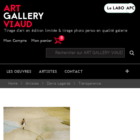
Tirage d'art en édition limitée & tirage photo perso en qualité galerie
0
Mon Compte
Mon panier
+
LES OEUVRES
ARTISTES
CONTACT
Home
>
Artistes
>
Denis Lagarde
>
Transparence