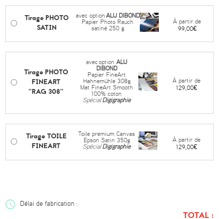
avec option
ALU DIBOND
Tirage PHOTO
À partir de
Papier Photo Rauch
SATIN
satiné 250 g
99,00€
avec
option
ALU
DIBOND
Tirage PHOTO
Papier FineArt
FINEART
À partir de
Hahnemühle 308g
Mat FineArt Smooth
129,00€
"RAG 308"
100% coton
Spécial
Digigraphie
Toile premium Canvas
Tirage TOILE
À partir de
Epson Satin 350g
FINEART
Spécial
Digigraphie
129,00€
Délai de fabrication :
TOTAL :