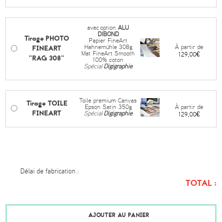
avec
option
ALU
DIBOND
Tirage PHOTO
Papier FineArt
FINEART
À partir de
Hahnemühle 308g
Mat FineArt Smooth
129,00€
"RAG 308"
100% coton
Spécial
Digigraphie
Toile premium Canvas
Tirage TOILE
À partir de
Epson Satin 350g
FINEART
Spécial
Digigraphie
129,00€
Délai de fabrication :
TOTAL :
AJOUTER AU PANIER