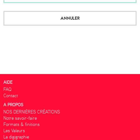
ANNULER
AIDE
FAQ
Contact
A PROPOS
NOS DERNIÈRES CRÉATIONS
Notre savoir-faire
Formats & finitions
Les Valeurs
La digigraphie