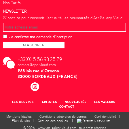
Nos Tarifs
NEWSLETTER
S’inscrire pour recevoir l’actualité, les nouveautés d’Art Gallery Viaud...
Je confirme ma demande d'inscription
+33(0) 5.56.93.25.79
contact@apc-viaud.com
268 bis rue d’Ornano
33000 BORDEAUX (FRANCE)
LES OEUVRES
ARTISTES
NOUVEAUTÉS
LES VALEURS
CONTACT
Mentions légales
|
Conditions générales de ventes
|
Confidentialité
|
Plan du site
|
Gestion des cookies
|
|
© 2026 - www.art-gallery-viaud.com - tous droits réservés