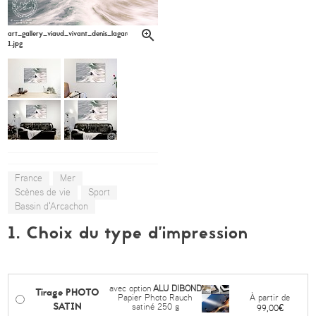
art_gallery_viaud_vivant_denis_lagarde6-
1.jpg
France
Mer
Scènes de vie
Sport
Bassin d'Arcachon
1. Choix du type d’impression
avec option
ALU DIBOND
Tirage PHOTO
À partir de
Papier Photo Rauch
SATIN
satiné 250 g
99,00€