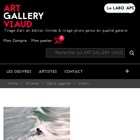
Tirage d'art en édition limitée & tirage photo perso en qualité galerie
0
Mon Compte
Mon panier
+
LES OEUVRES
ARTISTES
CONTACT
Home
>
Artistes
>
Denis Lagarde
>
Vivant