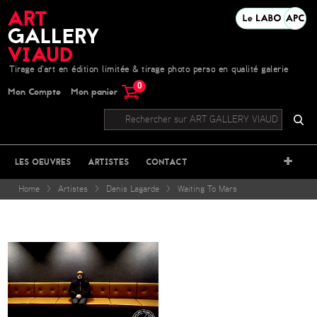
Tirage d'art en édition limitée & tirage photo perso en qualité galerie
0
Mon Compte
Mon panier
+
LES OEUVRES
ARTISTES
CONTACT
Home
>
Artistes
>
Denis Lagarde
>
Waiting To Mars