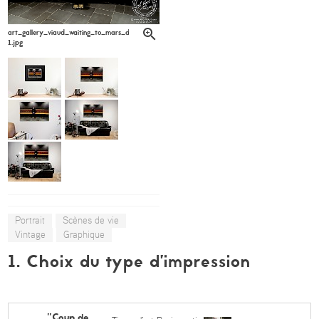
art_gallery_viaud_waiting_to_mars_denis_lagarde_6-
1.jpg
Portrait
Scènes de vie
Vintage
Graphique
1. Choix du type d’impression
"Coup de