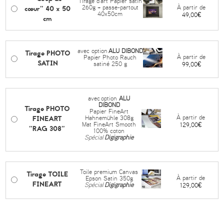
Tirage d'art Papier satin
cœur" 40 x 50
À partir de
260g + passe-partout
40x50cm
49,00€
cm
avec option
ALU DIBOND
Tirage PHOTO
À partir de
Papier Photo Rauch
SATIN
satiné 250 g
99,00€
avec
option
ALU
DIBOND
Tirage PHOTO
Papier FineArt
FINEART
À partir de
Hahnemühle 308g
Mat FineArt Smooth
129,00€
"RAG 308"
100% coton
Spécial
Digigraphie
Toile premium Canvas
Tirage TOILE
À partir de
Epson Satin 350g
FINEART
Spécial
Digigraphie
129,00€