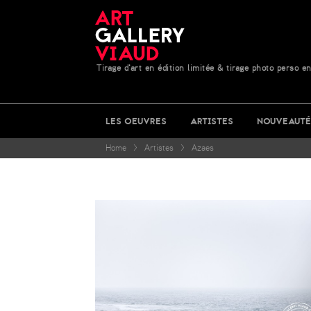
Tirage d'art en édition limitée & tirage photo perso en
LES OEUVRES
ARTISTES
NOUVEAUTÉ
Home
>
Artistes
>
Azaes