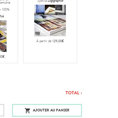
Spécial
Digigraphie
nemühle
h 100%
hie
À partir de
129,00€
00€
TOTAL :
AJOUTER AU PANIER