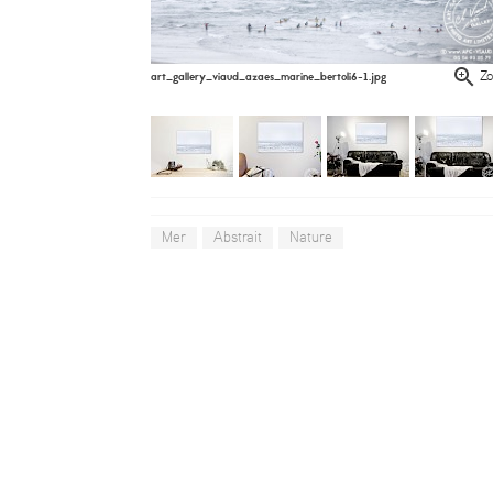
art_gallery_viaud_azaes_marine_bertoli6-1.jpg
Z
Mer
Abstrait
Nature