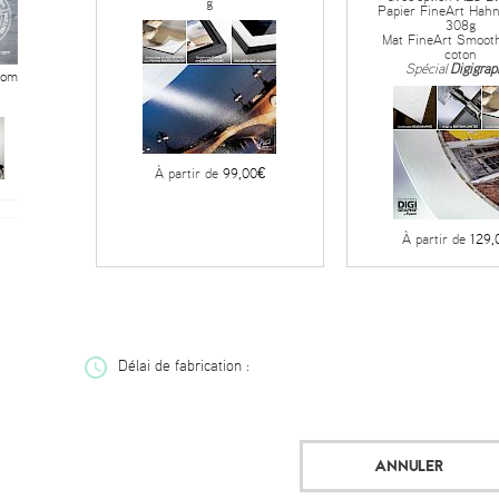
g
Papier FineArt Hah
308g
Mat FineArt Smoot
coton
Spécial
Digigrap
oom
À partir de
99,00€
À partir de
129,
Délai de fabrication :
ANNULER