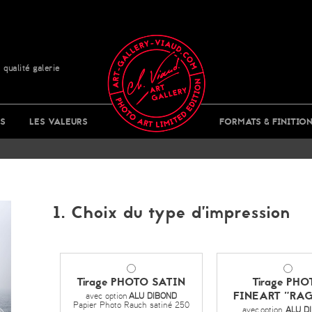
 qualité galerie
S
LES VALEURS
FORMATS & FINITIO
1. Choix du type d’impression
Tirage PHOTO SATIN
Tirage PHO
FINEART "RAG
avec option
ALU DIBOND
Papier Photo Rauch satiné 250
avec
option
ALU D