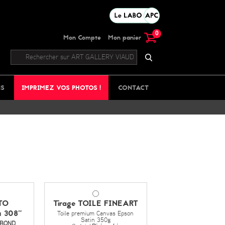
0
Mon Compte
Mon panier
NS
IMPRIMEZ VOS PHOTOS !
CONTACT
TO
Tirage TOILE FINEART
 308"
Toile premium Canvas Epson
Satin 350g
IBOND