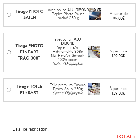
avec option
ALU DIBOND
Tirage PHOTO
À partir de
Papier Photo Rauch
SATIN
satiné 250 g
99,00€
avec
option
ALU
DIBOND
Tirage PHOTO
Papier FineArt
FINEART
À partir de
Hahnemühle 308g
Mat FineArt Smooth
129,00€
"RAG 308"
100% coton
Spécial
Digigraphie
Toile premium Canvas
Tirage TOILE
À partir de
Epson Satin 350g
FINEART
Spécial
Digigraphie
129,00€
Délai de fabrication :
TOTAL :