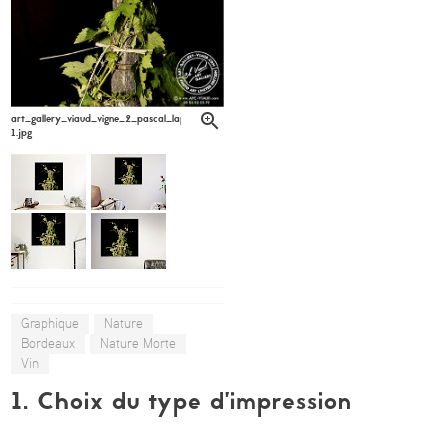
art_gallery_viaud_vigne_2_pascal_laplassotte6-
1.jpg
Graphique
Nature
Bordeaux
Nature Morte
Vin
1. Choix du type d’impression