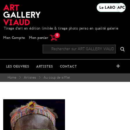
Tirage d'art en édition limitée & tirage photo perso en qualité galerie
0
Mon Compte
Mon panier
+
LES OEUVRES
ARTISTES
CONTACT
Home
>
Artistes
>
Au coup de sifflet