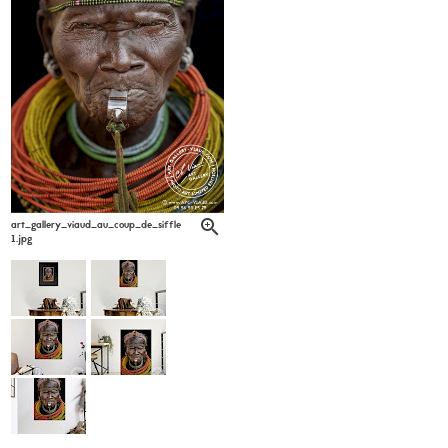
art_gallery_viaud_au_coup_de_sifflet_patrick_labarrere6-
1.jpg