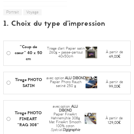
Portrait
Voyage
1. Choix du type d’impression
"Coup de
Tirage d'art Papier satin
cœur" 40 x 50
À partir de
260g + passe-partout
40x50cm
49,00€
cm
avec option
ALU DIBOND
Tirage PHOTO
À partir de
Papier Photo Rauch
SATIN
satiné 250 g
99,00€
avec
option
ALU
DIBOND
Tirage PHOTO
Papier FineArt
FINEART
À partir de
Hahnemühle 308g
Mat FineArt Smooth
129,00€
"RAG 308"
100% coton
Spécial
Digigraphie