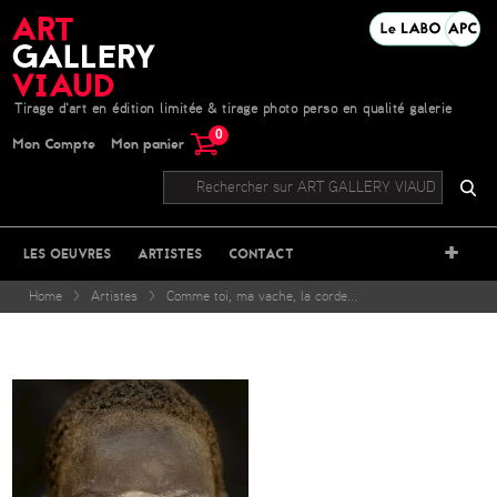
Tirage d'art en édition limitée & tirage photo perso en qualité galerie
0
Mon Compte
Mon panier
+
LES OEUVRES
ARTISTES
CONTACT
Home
>
Artistes
>
Comme toi, ma vache, la corde...