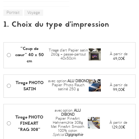
Portrait
Voyage
1. Choix du type d’impression
"Coup de
Tirage d'art Papier satin
cœur" 40 x 50
À partir de
260g + passe-partout
40x50cm
49,00€
cm
avec option
ALU DIBOND
Tirage PHOTO
À partir de
Papier Photo Rauch
SATIN
satiné 250 g
99,00€
avec
option
ALU
DIBOND
Tirage PHOTO
Papier FineArt
FINEART
À partir de
Hahnemühle 308g
Mat FineArt Smooth
129,00€
"RAG 308"
100% coton
Spécial
Digigraphie