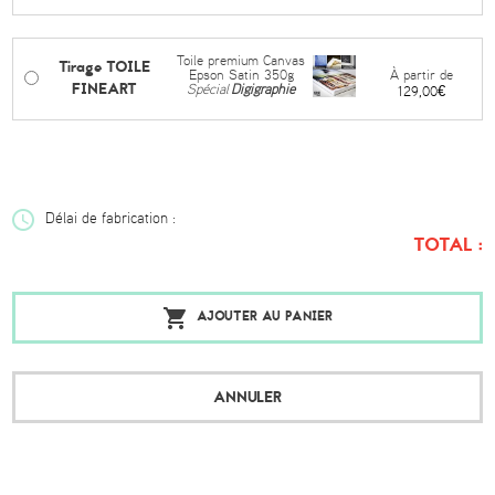
Toile premium Canvas
Tirage TOILE
À partir de
Epson Satin 350g
FINEART
Spécial
Digigraphie
129,00€
Délai de fabrication :
TOTAL :
AJOUTER AU PANIER
ANNULER