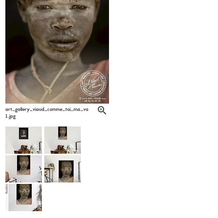
art_gallery_viaud_comme_toi_ma_vache_la_corde_patrick_labarrere6-
1.jpg