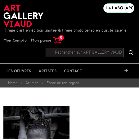
Tirage d'art en édition limitée & tirage photo perso en qualité galerie
0
Mon Compte
Mon panier
+
LES OEUVRES
ARTISTES
CONTACT
Home
>
Artistes
>
Force de ton regard