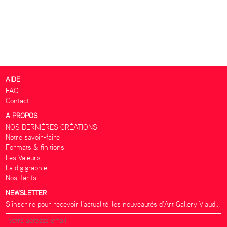
AIDE
FAQ
Contact
A PROPOS
NOS DERNIÈRES CRÉATIONS
Notre savoir-faire
Formats & finitions
Les Valeurs
La digigraphie
Nos Tarifs
NEWSLETTER
S’inscrire pour recevoir l’actualité, les nouveautés d’Art Gallery Viaud...