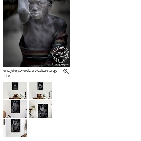
art_gallery_viaud_force_de_ton_regard_patrick_labarrere6-
1.jpg