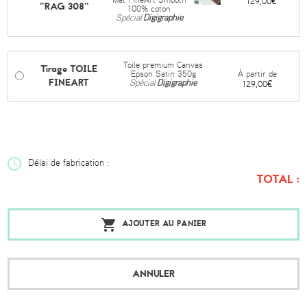
Mat FineArt Smooth
129,00€
"RAG 308"
100% coton
Spécial
Digigraphie
Toile premium Canvas
Tirage TOILE
À partir de
Epson Satin 350g
FINEART
Spécial
Digigraphie
129,00€
Délai de fabrication :
TOTAL :
AJOUTER AU PANIER
ANNULER