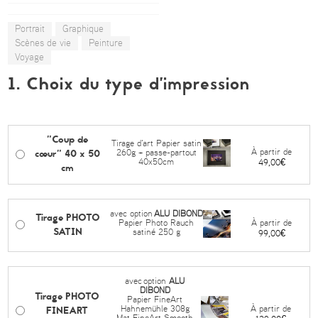
Portrait
Graphique
Scènes de vie
Peinture
Voyage
1. Choix du type d’impression
"Coup de
Tirage d'art Papier satin
cœur" 40 x 50
À partir de
260g + passe-partout
40x50cm
49,00€
cm
avec option
ALU DIBOND
Tirage PHOTO
À partir de
Papier Photo Rauch
SATIN
satiné 250 g
99,00€
avec
option
ALU
DIBOND
Tirage PHOTO
Papier FineArt
FINEART
À partir de
Hahnemühle 308g