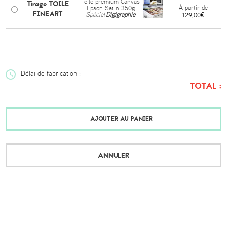
Toile premium Canvas
Tirage TOILE
À partir de
Epson Satin 350g
FINEART
Spécial
Digigraphie
129,00€
Délai de fabrication :
TOTAL :
AJOUTER AU PANIER
ANNULER