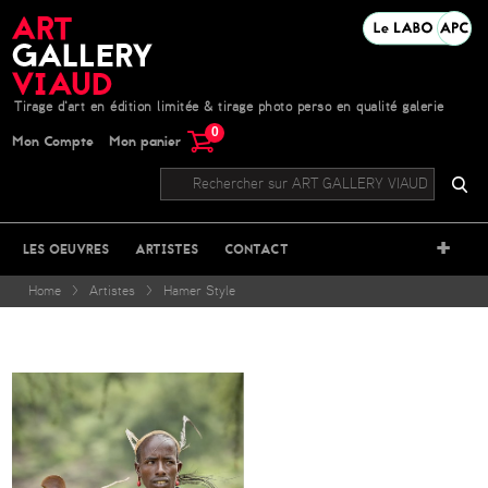
Tirage d'art en édition limitée & tirage photo perso en qualité galerie
0
Mon Compte
Mon panier
+
LES OEUVRES
ARTISTES
CONTACT
Home
>
Artistes
>
Hamer Style