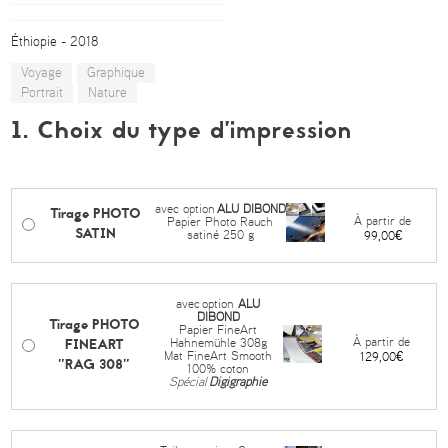
Éthiopie - 2018
Voyage
Graphique
Portrait
Nature
1. Choix du type d’impression
avec option
ALU DIBOND
Tirage PHOTO
À partir de
Papier Photo Rauch
SATIN
satiné 250 g
99,00€
avec
option
ALU
DIBOND
Tirage PHOTO
Papier FineArt
FINEART
À partir de
Hahnemühle 308g
Mat FineArt Smooth
129,00€
"RAG 308"
100% coton
Spécial
Digigraphie