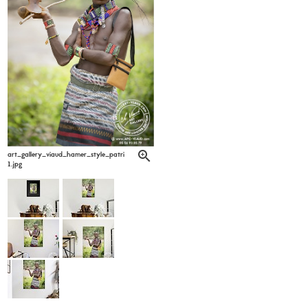
art_gallery_viaud_hamer_style_patrick_labarrere6-
1.jpg