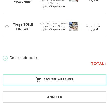
Mat FineArt Smooth
129,00€
"RAG 308"
100% coton
Spécial
Digigraphie
Toile premium Canvas
Tirage TOILE
À partir de
Epson Satin 350g
FINEART
Spécial
Digigraphie
129,00€
Délai de fabrication :
TOTAL :
AJOUTER AU PANIER
ANNULER