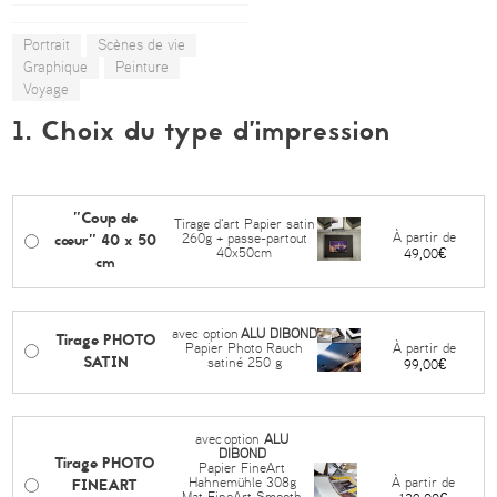
Portrait
Scènes de vie
Graphique
Peinture
Voyage
1. Choix du type d’impression
"Coup de
Tirage d'art Papier satin
cœur" 40 x 50
À partir de
260g + passe-partout
40x50cm
49,00€
cm
avec option
ALU DIBOND
Tirage PHOTO
À partir de
Papier Photo Rauch
SATIN
satiné 250 g
99,00€
avec
option
ALU
DIBOND
Tirage PHOTO
Papier FineArt
FINEART
À partir de
Hahnemühle 308g