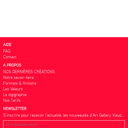
AIDE
FAQ
Contact
A PROPOS
NOS DERNIÈRES CRÉATIONS
Notre savoir-faire
Formats & finitions
Les Valeurs
La digigraphie
Nos Tarifs
NEWSLETTER
S’inscrire pour recevoir l’actualité, les nouveautés d’Art Gallery Viaud...