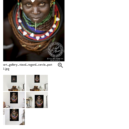
art_gallery_viaud_regard_cercle_patrick_labarrere6-
1.jpg