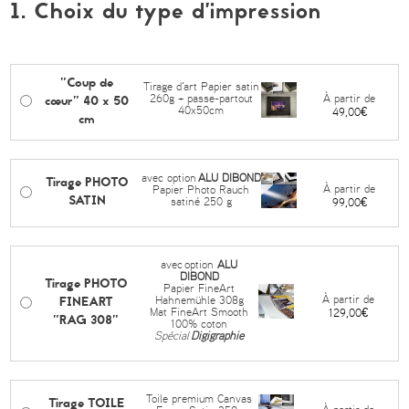
1. Choix du type d’impression
"Coup de
Tirage d'art Papier satin
cœur" 40 x 50
À partir de
260g + passe-partout
40x50cm
49,00€
cm
avec option
ALU DIBOND
Tirage PHOTO
À partir de
Papier Photo Rauch
SATIN
satiné 250 g
99,00€
avec
option
ALU
DIBOND
Tirage PHOTO
Papier FineArt
FINEART
À partir de
Hahnemühle 308g
Mat FineArt Smooth
129,00€
"RAG 308"
100% coton
Spécial
Digigraphie
Toile premium Canvas
Tirage TOILE