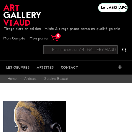
Tirage d'art en édition limitée & tirage photo perso en qualité galerie
0
Mon Compte
Mon panier
+
LES OEUVRES
ARTISTES
CONTACT
Home
>
Artistes
>
Seraine Beauté