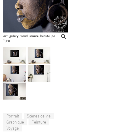
art_gallery_viaud_seraine_beaute_patrick_labarrere6-
1.jpg
Portrait
Scènes de vie
Graphique
Peinture
Voyage