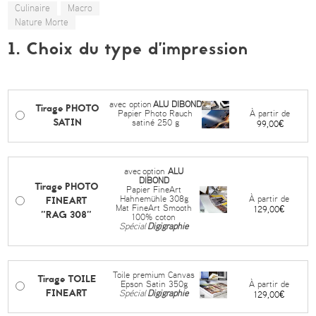
Culinaire
Macro
Nature Morte
1. Choix du type d’impression
avec option
ALU DIBOND
Tirage PHOTO
À partir de
Papier Photo Rauch
SATIN
satiné 250 g
99,00€
avec
option
ALU
DIBOND
Tirage PHOTO
Papier FineArt
FINEART
À partir de
Hahnemühle 308g
Mat FineArt Smooth
129,00€
"RAG 308"
100% coton
Spécial
Digigraphie
Toile premium Canvas
Tirage TOILE
À partir de
Epson Satin 350g
FINEART
Spécial
Digigraphie
129,00€