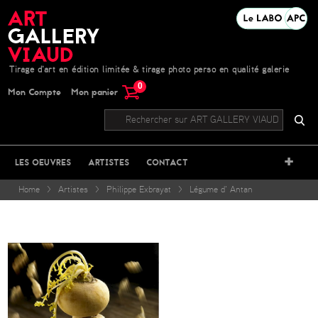
Tirage d'art en édition limitée & tirage photo perso en qualité galerie
0
Mon Compte
Mon panier
+
LES OEUVRES
ARTISTES
CONTACT
Home
>
Artistes
>
Philippe Exbrayat
>
Légume d' Antan