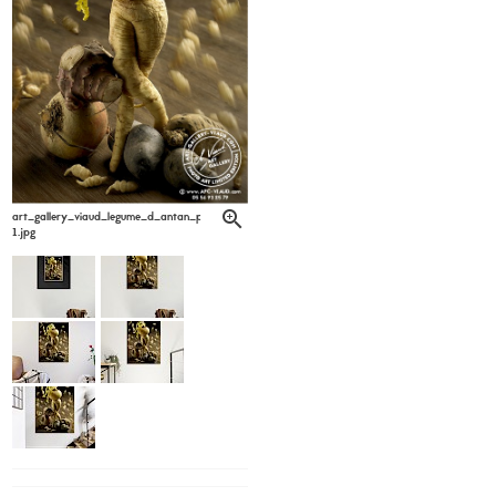
art_gallery_viaud_legume_d_antan_philippe_exbrayat6-
1.jpg