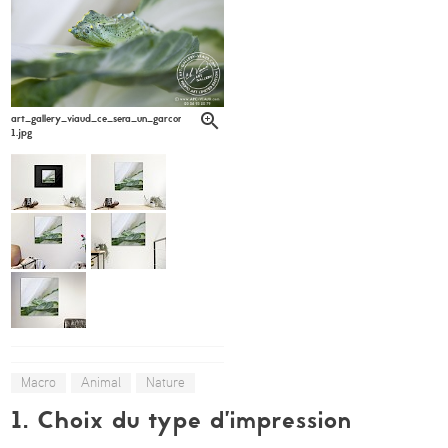
art_gallery_viaud_ce_sera_un_garcon_pieride_du_chou_sandrine_gros6-
1.jpg
Macro
Animal
Nature
1. Choix du type d’impression