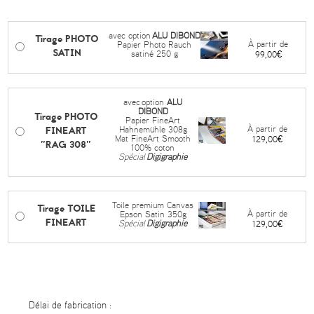
avec option
ALU DIBOND
Tirage PHOTO
À partir de
Papier Photo Rauch
SATIN
satiné 250 g
99,00€
avec
option
ALU
DIBOND
Tirage PHOTO
Papier FineArt
FINEART
À partir de
Hahnemühle 308g
Mat FineArt Smooth
129,00€
"RAG 308"
100% coton
Spécial
Digigraphie
Toile premium Canvas
Tirage TOILE
À partir de
Epson Satin 350g
FINEART
Spécial
Digigraphie
129,00€
Délai de fabrication :