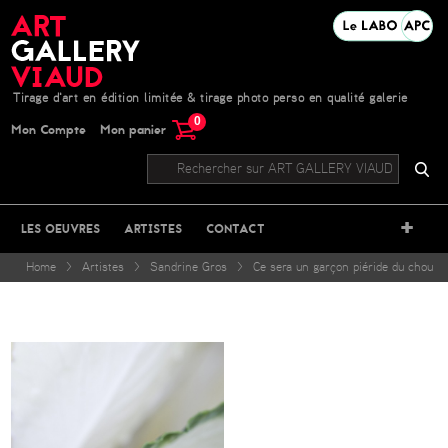
Tirage d'art en édition limitée & tirage photo perso en qualité galerie
0
Mon Compte
Mon panier
+
LES OEUVRES
ARTISTES
CONTACT
Home
>
Artistes
>
Sandrine Gros
>
Ce sera un garçon piéride du chou