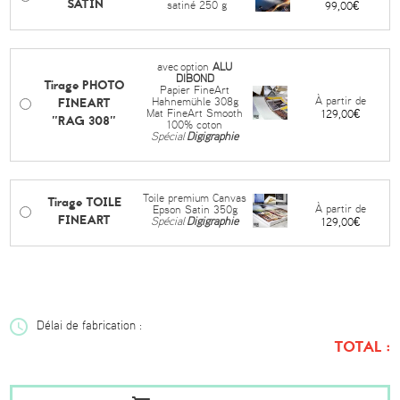
SATIN
satiné 250 g
99,00€
avec
option
ALU
DIBOND
Tirage PHOTO
Papier FineArt
FINEART
À partir de
Hahnemühle 308g
Mat FineArt Smooth
129,00€
"RAG 308"
100% coton
Spécial
Digigraphie
Toile premium Canvas
Tirage TOILE
À partir de
Epson Satin 350g
FINEART
Spécial
Digigraphie
129,00€
Délai de fabrication :
TOTAL :