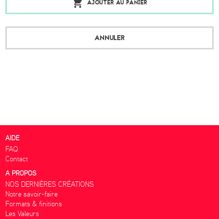
AJOUTER AU PANIER
ANNULER
AIDE
FAQ
Contact
A PROPOS
NOS DERNIÈRES CRÉATIONS
Notre savoir-faire
Formats & finitions
Les Valeurs