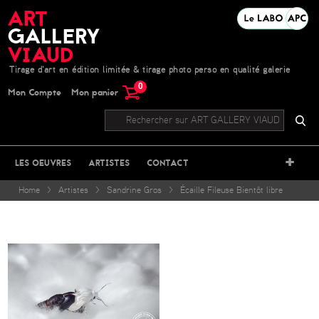
Tirage d'art en édition limitée & tirage photo perso en qualité galerie
0
Mon Compte
Mon panier
+
LES OEUVRES
ARTISTES
CONTACT
Home
>
Artistes
>
Sandrine Gros
>
Écaille Fileuse Bientôt libre