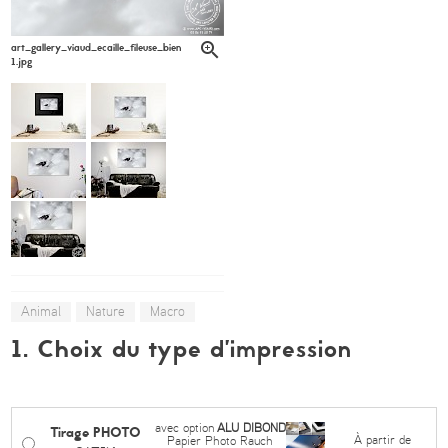
art_gallery_viaud_ecaille_fileuse_bientot_libre_sandrine_gros6-
1.jpg
Animal
Nature
Macro
1. Choix du type d’impression
avec option
ALU DIBOND
Tirage PHOTO
À partir de
Papier Photo Rauch