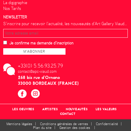
La digigraphie
Nos Tarifs
NEWSLETTER
S’inscrire pour recevoir l’actualité, les nouveautés d’Art Gallery Viaud...
Je confirme ma demande d'inscription
+33(0) 5.56.93.25.79
contact@apc-viaud.com
268 bis rue d’Ornano
33000 BORDEAUX (FRANCE)
LES OEUVRES
ARTISTES
NOUVEAUTÉS
LES VALEURS
CONTACT
Mentions légales
|
Conditions générales de ventes
|
Confidentialité
|
Plan du site
|
Gestion des cookies
|