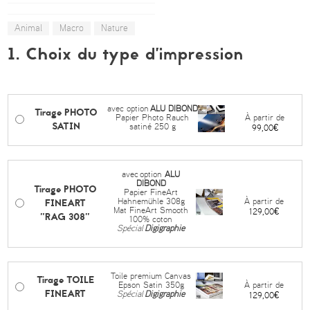
Animal
Macro
Nature
1. Choix du type d’impression
avec option
ALU DIBOND
Tirage PHOTO
À partir de
Papier Photo Rauch
SATIN
satiné 250 g
99,00€
avec
option
ALU
DIBOND
Tirage PHOTO
Papier FineArt
FINEART
À partir de
Hahnemühle 308g
Mat FineArt Smooth
129,00€
"RAG 308"
100% coton
Spécial
Digigraphie
Toile premium Canvas
Tirage TOILE
À partir de
Epson Satin 350g
FINEART
Spécial
Digigraphie
129,00€