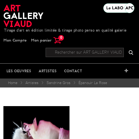
Tirage d'art en édition limitée & tirage photo perso en qualité galerie
0
Mon Compte
Mon panier
+
LES OEUVRES
ARTISTES
CONTACT
Home
>
Artistes
>
Sandrine Gros
>
Épanouir La Rose