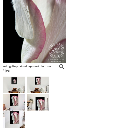
art_gallery_viaud_epanouir_la_rose_sandrine_gros6-
1.jpg