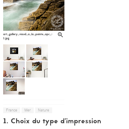
art_gallery_viaud_a_la_pointe_apc_viaud6-
1.jpg
France
Mer
Nature
1. Choix du type d’impression