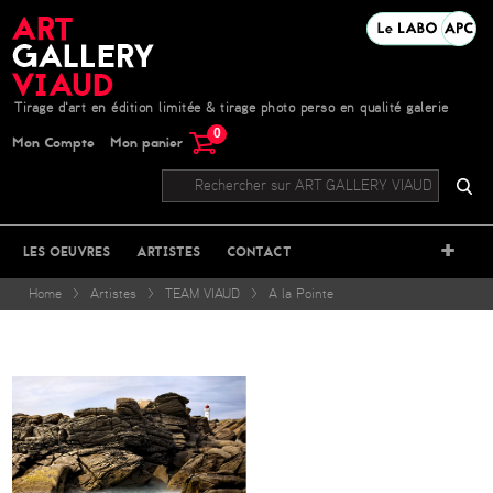
Tirage d'art en édition limitée & tirage photo perso en qualité galerie
0
Mon Compte
Mon panier
+
LES OEUVRES
ARTISTES
CONTACT
Home
>
Artistes
>
TEAM VIAUD
>
A la Pointe