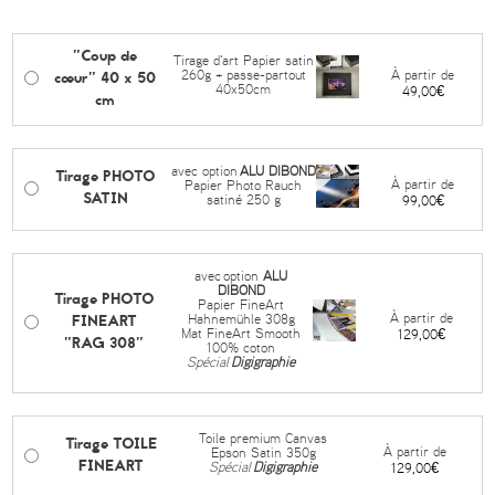
"Coup de
Tirage d'art Papier satin
cœur" 40 x 50
À partir de
260g + passe-partout
40x50cm
49,00€
cm
avec option
ALU DIBOND
Tirage PHOTO
À partir de
Papier Photo Rauch
SATIN
satiné 250 g
99,00€
avec
option
ALU
DIBOND
Tirage PHOTO
Papier FineArt
FINEART
À partir de
Hahnemühle 308g
Mat FineArt Smooth
129,00€
"RAG 308"
100% coton
Spécial
Digigraphie
Toile premium Canvas
Tirage TOILE
À partir de
Epson Satin 350g
FINEART
Spécial
Digigraphie
129,00€