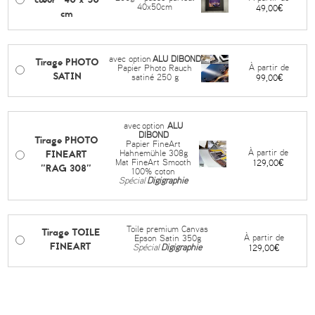
40x50cm
49,00€
cm
avec option
ALU DIBOND
Tirage PHOTO
À partir de
Papier Photo Rauch
SATIN
satiné 250 g
99,00€
avec
option
ALU
DIBOND
Tirage PHOTO
Papier FineArt
FINEART
À partir de
Hahnemühle 308g
Mat FineArt Smooth
129,00€
"RAG 308"
100% coton
Spécial
Digigraphie
Toile premium Canvas
Tirage TOILE
À partir de
Epson Satin 350g
FINEART
Spécial
Digigraphie
129,00€