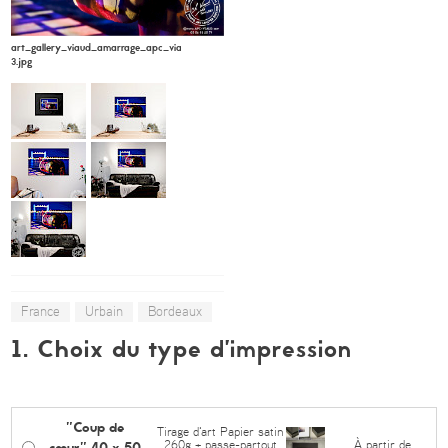
art_gallery_viaud_amarrage_apc_viaud6-
3.jpg
France
Urbain
Bordeaux
1. Choix du type d’impression
"Coup de
Tirage d'art Papier satin
cœur" 40 x 50
À partir de
260g + passe-partout