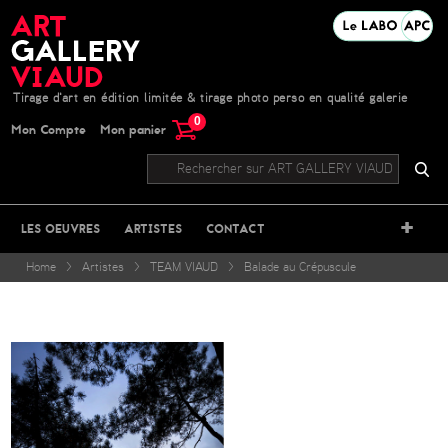
Tirage d'art en édition limitée & tirage photo perso en qualité galerie
0
Mon Compte
Mon panier
+
LES OEUVRES
ARTISTES
CONTACT
Home
>
Artistes
>
TEAM VIAUD
>
Balade au Crépuscule