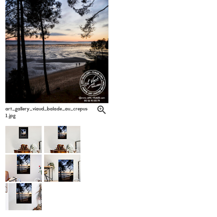
art_gallery_viaud_balade_au_crepuscule_team_viaud_6-
1.jpg