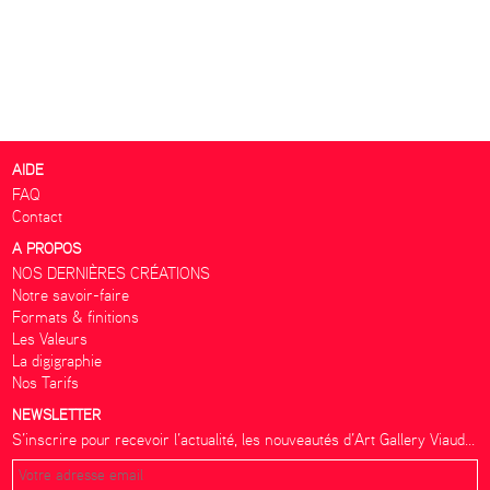
AIDE
FAQ
Contact
A PROPOS
NOS DERNIÈRES CRÉATIONS
Notre savoir-faire
Formats & finitions
Les Valeurs
La digigraphie
Nos Tarifs
NEWSLETTER
S’inscrire pour recevoir l’actualité, les nouveautés d’Art Gallery Viaud...