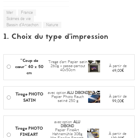
Mer
France
Scènes de vie
Bassin d'Arcachon
Nature
1. Choix du type d’impression
"Coup de
Tirage d'art Papier satin
cœur" 40 x 50
À partir de
260g + passe-partout
40x50cm
49,00€
cm
avec option
ALU DIBOND
Tirage PHOTO
À partir de
Papier Photo Rauch
SATIN
satiné 250 g
99,00€
avec
option
ALU
DIBOND
Tirage PHOTO
Papier FineArt
FINEART
À partir de
Hahnemühle 308g