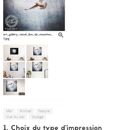
art_gallery_viaud_duo_de_mouettes_apc_viaud6-
3.jpg
Mer
Animal
Nature
Vue du ciel
Voyage
1. Choix du type d’impression