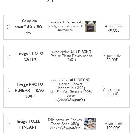
"Coup de
Tirage d'art Papier satin
cœur" 40 x 50
À partir de
260g + passe-partout
40x50cm
49,00€
cm
avec option
ALU DIBOND
Tirage PHOTO
À partir de
Papier Photo Rauch satiné
SATIN
250 g
99,00€
avec
option
ALU DIBOND
Tirage PHOTO
Papier FineArt
Hahnemühle 308g
FINEART "RAG
À partir de
Mat FineArt Smooth 100%
129,00€
308"
coton
Spécial
Digigraphie
Toile premium Canvas
Tirage TOILE
À partir de
Epson Satin 350g
FINEART
Spécial
Digigraphie
129,00€