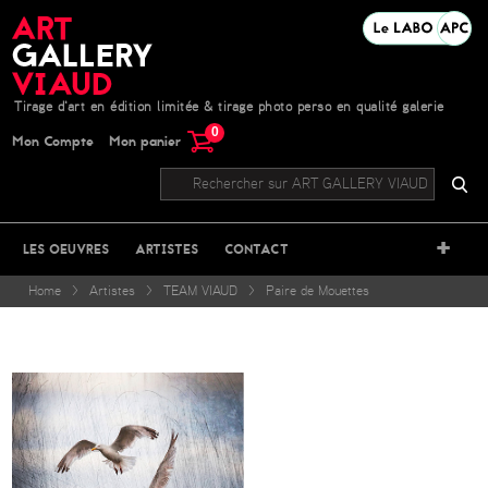
Tirage d'art en édition limitée & tirage photo perso en qualité galerie
0
Mon Compte
Mon panier
+
LES OEUVRES
ARTISTES
CONTACT
Home
>
Artistes
>
TEAM VIAUD
>
Paire de Mouettes