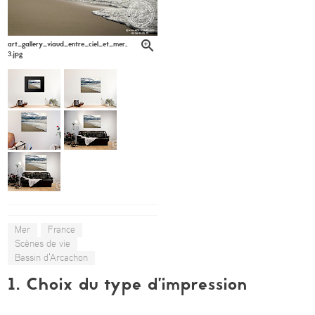
art_gallery_viaud_entre_ciel_et_mer_apc_viaud6-
3.jpg
Mer
France
Scènes de vie
Bassin d'Arcachon
1. Choix du type d’impression