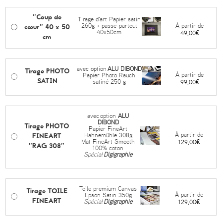
"Coup de
Tirage d'art Papier satin
cœur" 40 x 50
À partir de
260g + passe-partout
40x50cm
49,00€
cm
avec option
ALU DIBOND
Tirage PHOTO
À partir de
Papier Photo Rauch
SATIN
satiné 250 g
99,00€
avec
option
ALU
DIBOND
Tirage PHOTO
Papier FineArt
FINEART
À partir de
Hahnemühle 308g
Mat FineArt Smooth
129,00€
"RAG 308"
100% coton
Spécial
Digigraphie
Toile premium Canvas
Tirage TOILE
À partir de
Epson Satin 350g
FINEART
Spécial
Digigraphie
129,00€