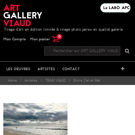
Tirage d'art en édition limitée & tirage photo perso en qualité galerie
0
Mon Compte
Mon panier
+
LES OEUVRES
ARTISTES
CONTACT
Home
>
Artistes
>
TEAM VIAUD
>
Entre Ciel et Mer