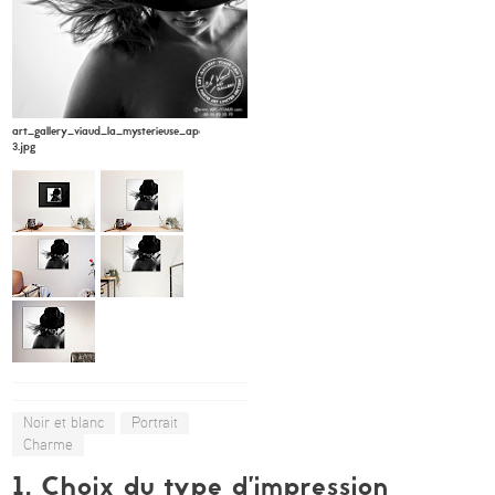
art_gallery_viaud_la_mysterieuse_apc_viaud_6-
3.jpg
Noir et blanc
Portrait
Charme
1. Choix du type d’impression