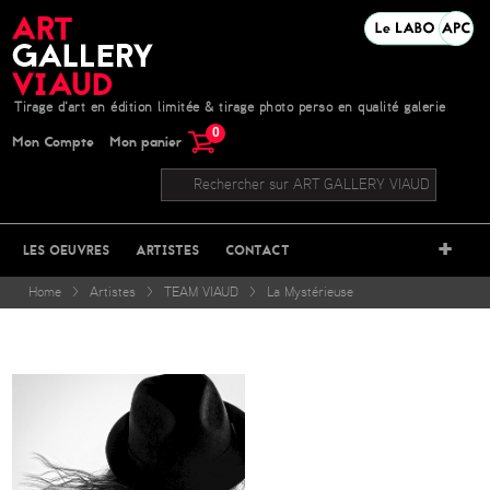
Tirage d'art en édition limitée & tirage photo perso en qualité galerie
0
Mon Compte
Mon panier
+
LES OEUVRES
ARTISTES
CONTACT
Home
>
Artistes
>
TEAM VIAUD
>
La Mystérieuse