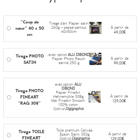
"Coup de
Tirage d'art Papier satin
cœur" 40 x 50
À partir de
260g + passe-partout
40x50cm
49,00€
cm
avec option
ALU DIBOND
Tirage PHOTO
À partir de
Papier Photo Rauch
SATIN
satiné 250 g
99,00€
avec
option
ALU
DIBOND
Tirage PHOTO
Papier FineArt
FINEART
À partir de
Hahnemühle 308g
Mat FineArt Smooth
129,00€
"RAG 308"
100% coton
Spécial
Digigraphie
Toile premium Canvas
Tirage TOILE
À partir de
Epson Satin 350g
FINEART
Spécial
Digigraphie
129,00€