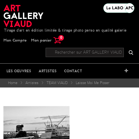
Tirage d'art en édition limitée & tirage photo perso en qualité galerie
0
Mon Compte
Mon panier
+
LES OEUVRES
ARTISTES
CONTACT
Home
>
Artistes
>
TEAM VIAUD
>
Laisse Moi Me Poser