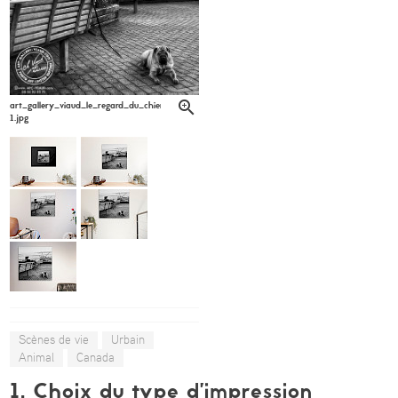
art_gallery_viaud_le_regard_du_chien_l_ame_du_port_apc_viaud_6-
1.jpg
Scènes de vie
Urbain
Animal
Canada
1. Choix du type d’impression