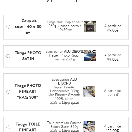
"Coup de
Tirage d'art Papier satin
cœur" 40 x 50
À partir de
260g + passe-partout
40x50cm
49,00€
cm
avec option
ALU DIBOND
Tirage PHOTO
À partir de
Papier Photo Rauch
SATIN
satiné 250 g
99,00€
avec
option
ALU
DIBOND
Tirage PHOTO
Papier FineArt
FINEART
À partir de
Hahnemühle 308g
Mat FineArt Smooth
129,00€
"RAG 308"
100% coton
Spécial
Digigraphie
Toile premium Canvas
Tirage TOILE
À partir de
Epson Satin 350g
FINEART
Spécial
Digigraphie
129,00€