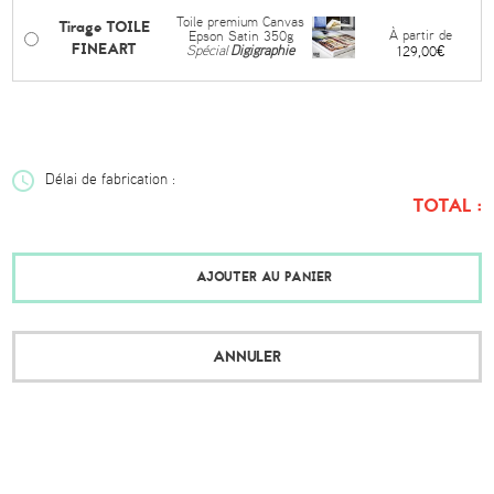
Toile premium Canvas
Tirage TOILE
À partir de
Epson Satin 350g
FINEART
Spécial
Digigraphie
129,00€
Délai de fabrication :
TOTAL :
AJOUTER AU PANIER
ANNULER