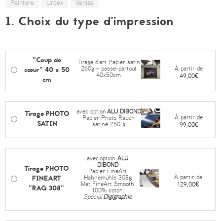
Peinture
Urbex
Venise
1. Choix du type d’impression
"Coup de
Tirage d'art Papier satin
cœur" 40 x 50
À partir de
260g + passe-partout
40x50cm
49,00€
cm
avec option
ALU DIBOND
Tirage PHOTO
À partir de
Papier Photo Rauch
SATIN
satiné 250 g
99,00€
avec
option
ALU
DIBOND
Tirage PHOTO
Papier FineArt
FINEART
À partir de
Hahnemühle 308g
Mat FineArt Smooth
129,00€
"RAG 308"
100% coton
Spécial
Digigraphie