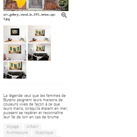
art_gallery_viaud_le_595_venise_apc_viaud6-
3.jpg
La légende veut que les femmes de
Burano peignent leurs maisons de
couleurs vives de façon à ce que
leurs maris, lorsqu'ils étaient en mer,
puissent se repérer et reconnaître
leur île de loin en cas de brume.
Voyage
Urbain
Architecture
Graphique