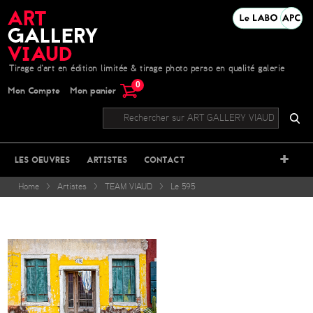
Tirage d'art en édition limitée & tirage photo perso en qualité galerie
0
Mon Compte
Mon panier
+
LES OEUVRES
ARTISTES
CONTACT
Home
>
Artistes
>
TEAM VIAUD
>
Le 595