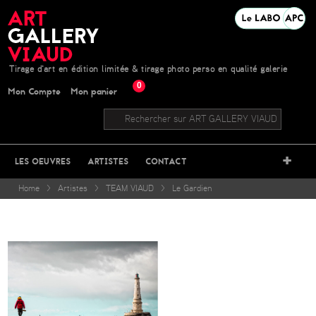
Tirage d'art en édition limitée & tirage photo perso en qualité galerie
0
Mon Compte
Mon panier
+
LES OEUVRES
ARTISTES
CONTACT
Home
>
Artistes
>
TEAM VIAUD
>
Le Gardien