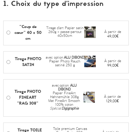
1. Choix du type d’impression
"Coup de
Tirage d'art Papier satin
cœur" 40 x 50
À partir de
260g + passe-partout
40x50cm
49,00€
cm
avec option
ALU DIBOND
Tirage PHOTO
À partir de
Papier Photo Rauch
SATIN
satiné 250 g
99,00€
avec
option
ALU
DIBOND
Tirage PHOTO
Papier FineArt
FINEART
À partir de
Hahnemühle 308g
Mat FineArt Smooth
129,00€
"RAG 308"
100% coton
Spécial
Digigraphie
Toile premium Canvas
Tirage TOILE