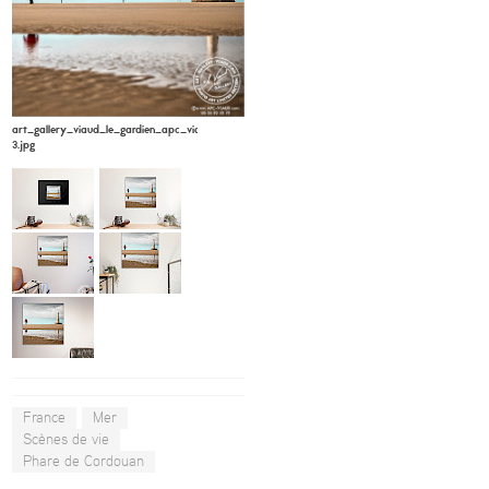
art_gallery_viaud_le_gardien_apc_viaud6-
3.jpg
France
Mer
Scènes de vie
Phare de Cordouan