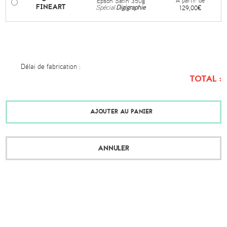
À partir de
Epson Satin 350g
FINEART
Spécial
Digigraphie
129,00€
Délai de fabrication :
TOTAL :
AJOUTER AU PANIER
ANNULER