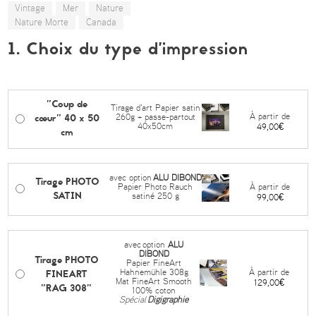
Vintage
Mer
Nature
Nature Morte
Canada
1. Choix du type d’impression
"Coup de
Tirage d'art Papier satin
cœur" 40 x 50
À partir de
260g + passe-partout
40x50cm
49,00€
cm
avec option
ALU DIBOND
Tirage PHOTO
À partir de
Papier Photo Rauch
SATIN
satiné 250 g
99,00€
avec
option
ALU
DIBOND
Tirage PHOTO
Papier FineArt
FINEART
À partir de
Hahnemühle 308g
Mat FineArt Smooth
129,00€
"RAG 308"
100% coton
Spécial
Digigraphie