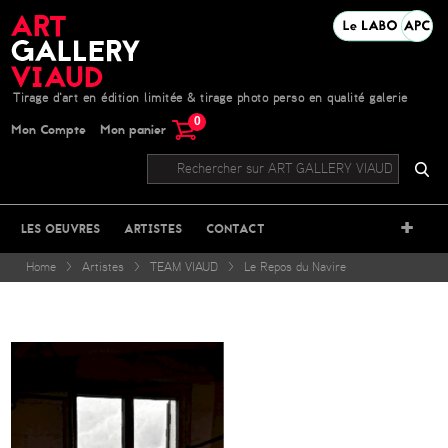
Tirage d'art en édition limitée & tirage photo perso en qualité galerie
0
Mon Compte
Mon panier
+
LES OEUVRES
ARTISTES
CONTACT
Home
>
Artistes
>
TEAM VIAUD
>
Le Repos du Navire