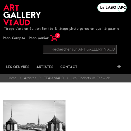
Tirage d'art en édition limitée & tirage photo perso en qualité galerie
0
Mon Compte
Mon panier
+
LES OEUVRES
ARTISTES
CONTACT
Home
>
Artistes
>
TEAM VIAUD
>
Les Clochets de Fenwick