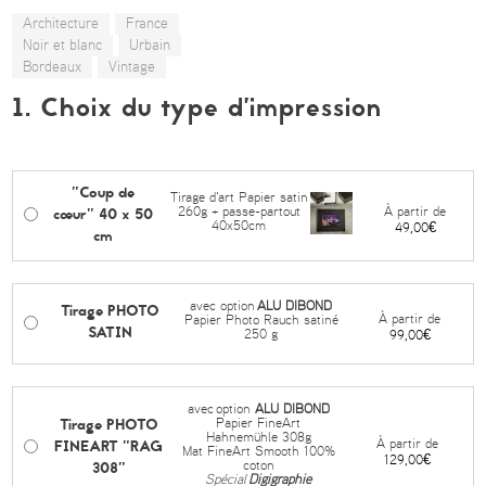
Architecture
France
Noir et blanc
Urbain
Bordeaux
Vintage
1. Choix du type d’impression
"Coup de
Tirage d'art Papier satin
cœur" 40 x 50
À partir de
260g + passe-partout
40x50cm
49,00€
cm
avec option
ALU DIBOND
Tirage PHOTO
À partir de
Papier Photo Rauch satiné
SATIN
250 g
99,00€
avec
option
ALU DIBOND
Tirage PHOTO
Papier FineArt
Hahnemühle 308g
FINEART "RAG
À partir de
Mat FineArt Smooth 100%
129,00€
308"
coton
Spécial
Digigraphie