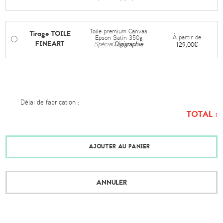
Toile premium Canvas
Tirage TOILE
À partir de
Epson Satin 350g
FINEART
Spécial
Digigraphie
129,00€
Délai de fabrication :
TOTAL :
AJOUTER AU PANIER
ANNULER