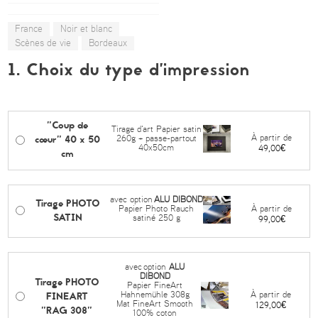
France
Noir et blanc
Scènes de vie
Bordeaux
1. Choix du type d’impression
"Coup de
Tirage d'art Papier satin
cœur" 40 x 50
À partir de
260g + passe-partout
40x50cm
49,00€
cm
avec option
ALU DIBOND
Tirage PHOTO
À partir de
Papier Photo Rauch
SATIN
satiné 250 g
99,00€
avec
option
ALU
DIBOND
Tirage PHOTO
Papier FineArt
FINEART
À partir de
Hahnemühle 308g
Mat FineArt Smooth
129,00€
"RAG 308"
100% coton