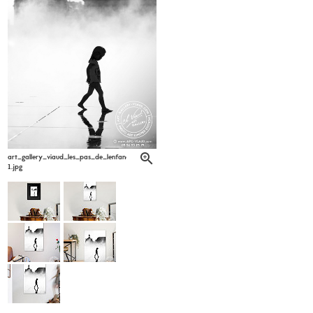
art_gallery_viaud_les_pas_de_lenfance_apc_viaud_6-
1.jpg