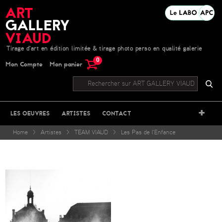
Tirage d'art en édition limitée & tirage photo perso en qualité galerie
0
Mon Compte
Mon panier
+
LES OEUVRES
ARTISTES
CONTACT
Home
>
Artistes
>
TEAM VIAUD
>
Les Pas de l'Enfance