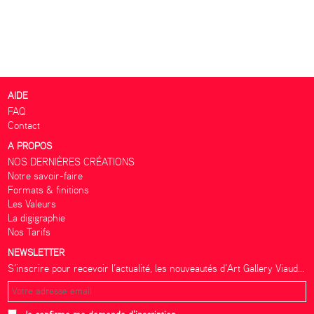
AIDE
FAQ
Contact
A PROPOS
NOS DERNIÈRES CRÉATIONS
Notre savoir-faire
Formats & finitions
Les Valeurs
La digigraphie
Nos Tarifs
NEWSLETTER
S’inscrire pour recevoir l’actualité, les nouveautés d’Art Gallery Viaud...