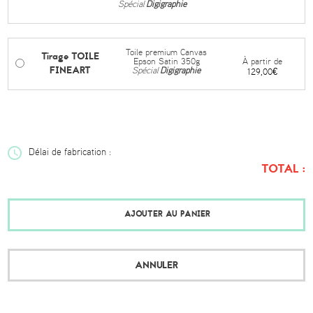
Spécial
Digigraphie
Toile premium Canvas
Tirage TOILE
À partir de
Epson Satin 350g
FINEART
Spécial
Digigraphie
129,00€
Délai de fabrication :
TOTAL :
AJOUTER AU PANIER
ANNULER