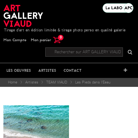
Tirage d'art en édition limitée & tirage photo perso en qualité galerie
0
Mon Compte
Mon panier
+
LES OEUVRES
ARTISTES
CONTACT
Home
>
Artistes
>
TEAM VIAUD
>
Les Pieds dans l'Eeau