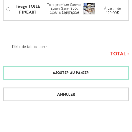
Toile premium Canvas
Tirage TOILE
À partir de
Epson Satin 350g
FINEART
Spécial
Digigraphie
129,00€
Délai de fabrication :
TOTAL :
AJOUTER AU PANIER
ANNULER