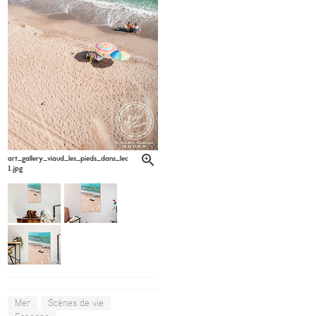
art_gallery_viaud_les_pieds_dans_leau_apc_viaud_6-
1.jpg
Mer
Scènes de vie