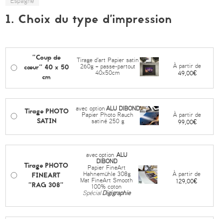
Espagne
1. Choix du type d’impression
"Coup de
Tirage d'art Papier satin
cœur" 40 x 50
À partir de
260g + passe-partout
40x50cm
49,00€
cm
avec option
ALU DIBOND
Tirage PHOTO
À partir de
Papier Photo Rauch
SATIN
satiné 250 g
99,00€
avec
option
ALU
DIBOND
Tirage PHOTO
Papier FineArt
FINEART
À partir de
Hahnemühle 308g
Mat FineArt Smooth
129,00€
"RAG 308"
100% coton
Spécial
Digigraphie