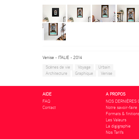
Venise - ITALIE - 2014
Scènes de vie
Voyage
Urbain
Architecture
Graphique
Venise
AIDE
A PROPOS
FAQ
NOS DERNIÈRES 
Contact
Notre savoir-faire
Formats & finition
Les Valeurs
La digigraphie
Nos Tarifs