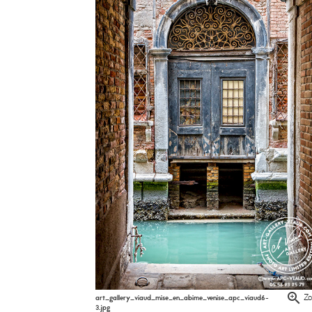
art_gallery_viaud_mise_en_abime_venise_apc_viaud6-
Z
3.jpg