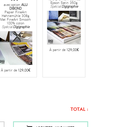
Epson Satin 350g
avec
option
ALU
Spécial
Digigraphie
DIBOND
Papier FineArt
Hahnemühle 308g
Mat FineArt Smooth
100% coton
Spécial
Digigraphie
À partir de
129,00€
À partir de
129,00€
TOTAL :