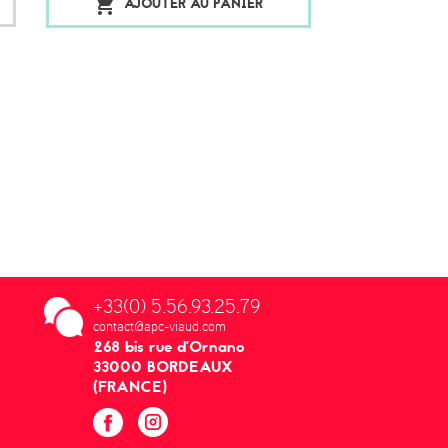
AJOUTER AU PANIER
+33(0) 5.56.93.25.79
contact@apc-viaud.com
268 bis rue d’Ornano
33000 BORDEAUX
(FRANCE)