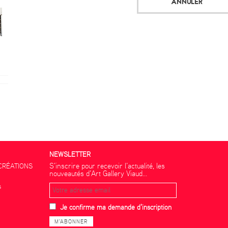
ANNULER
NEWSLETTER
S’inscrire pour recevoir l’actualité, les
CRÉATIONS
nouveautés d’Art Gallery Viaud...
s
Je confirme ma demande d'inscription