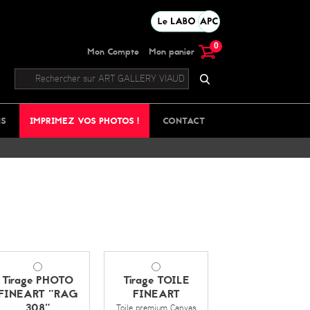
0
Mon Compte
Mon panier
NS
IMPRIMEZ VOS PHOTOS !
CONTACT
Tirage PHOTO
Tirage TOILE
FINEART "RAG
FINEART
308"
Toile premium Canvas