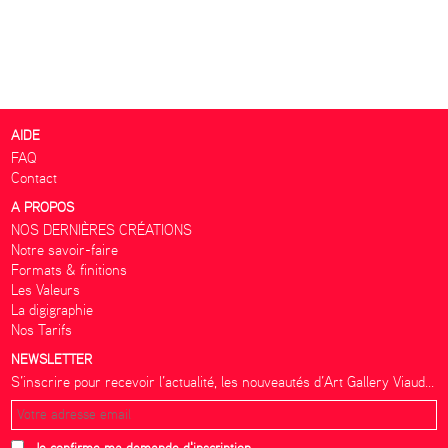
AIDE
FAQ
Contact
A PROPOS
NOS DERNIÈRES CRÉATIONS
Notre savoir-faire
Formats & finitions
Les Valeurs
La digigraphie
Nos Tarifs
NEWSLETTER
S’inscrire pour recevoir l’actualité, les nouveautés d’Art Gallery Viaud...