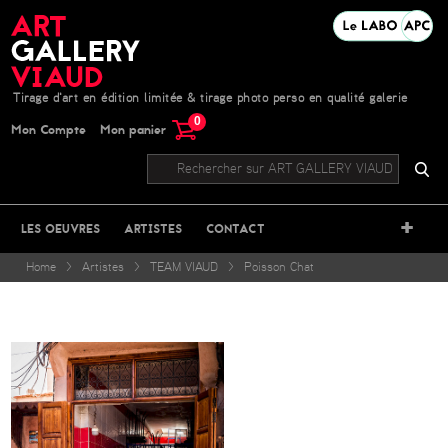
Tirage d'art en édition limitée & tirage photo perso en qualité galerie
0
Mon Compte
Mon panier
+
LES OEUVRES
ARTISTES
CONTACT
Home
>
Artistes
>
TEAM VIAUD
>
Poisson Chat