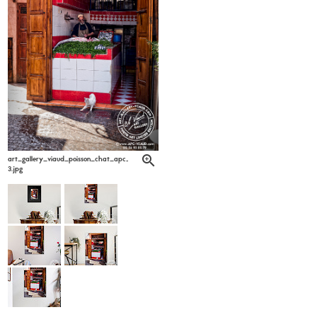
art_gallery_viaud_poisson_chat_apc_viaud_6-
3.jpg