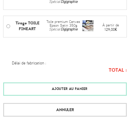
Spécial
Digigraphie
Toile premium Canvas
Tirage TOILE
À partir de
Epson Satin 350g
FINEART
Spécial
Digigraphie
129,00€
Délai de fabrication :
TOTAL :
AJOUTER AU PANIER
ANNULER