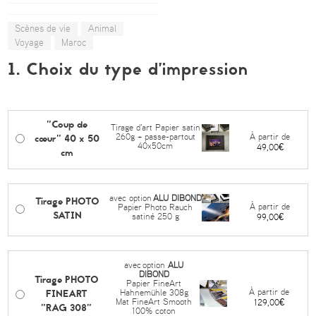
Scènes de vie
Animal
Voyage
Maroc
1. Choix du type d’impression
"Coup de
Tirage d'art Papier satin
cœur" 40 x 50
À partir de
260g + passe-partout
40x50cm
49,00€
cm
avec option
ALU DIBOND
Tirage PHOTO
À partir de
Papier Photo Rauch
SATIN
satiné 250 g
99,00€
avec
option
ALU
DIBOND
Tirage PHOTO
Papier FineArt
FINEART
À partir de
Hahnemühle 308g
Mat FineArt Smooth
129,00€
"RAG 308"
100% coton