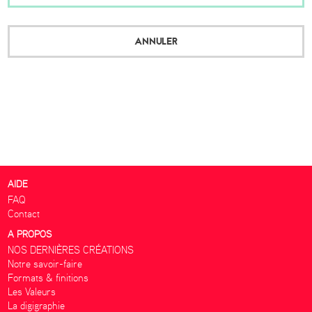
ANNULER
AIDE
FAQ
Contact
A PROPOS
NOS DERNIÈRES CRÉATIONS
Notre savoir-faire
Formats & finitions
Les Valeurs
La digigraphie