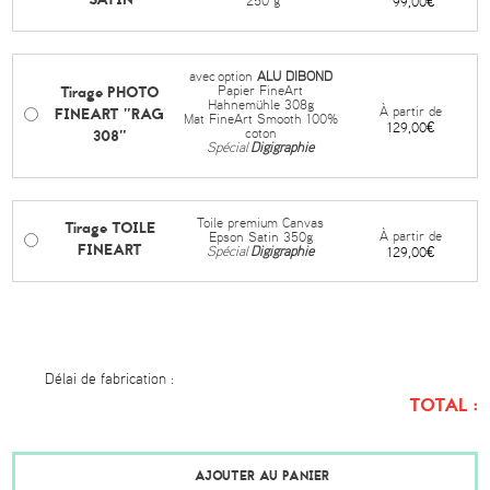
250 g
99,00€
avec
option
ALU DIBOND
Tirage PHOTO
Papier FineArt
Hahnemühle 308g
FINEART "RAG
À partir de
Mat FineArt Smooth 100%
129,00€
308"
coton
Spécial
Digigraphie
Toile premium Canvas
Tirage TOILE
À partir de
Epson Satin 350g
FINEART
Spécial
Digigraphie
129,00€
Délai de fabrication :
TOTAL :
AJOUTER AU PANIER