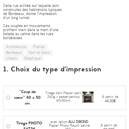
Cette rue archée sur laquelle sont
construites des habitations typiques
de Bordeaux, donne l’impression
d’un long tunnel.
Ces couples en mouvements
profitent main dans la main d’une
balade au calme dans les rues
bordelaises.
Architecture
France
Bordeaux
Noir et blanc
Urbain
Graphique
1. Choix du type d’impression
"Coup de
Tirage d'art Papier satin
cœur" 40 x 50
À partir de
260g + passe-partout
40x50cm
49,00€
cm
avec option
ALU DIBOND
Tirage PHOTO
À partir de
Papier Photo Rauch satiné
SATIN