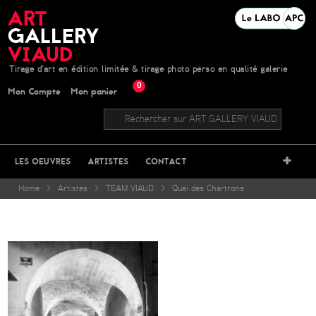
Tirage d'art en édition limitée & tirage photo perso en qualité galerie
0
Mon Compte
Mon panier
+
LES OEUVRES
ARTISTES
CONTACT
Home
>
Artistes
>
TEAM VIAUD
>
Quai des Chartrons