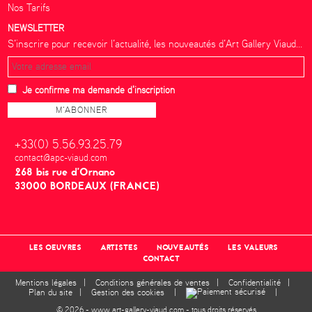
Nos Tarifs
NEWSLETTER
S’inscrire pour recevoir l’actualité, les nouveautés d’Art Gallery Viaud...
Je confirme ma demande d'inscription
+33(0) 5.56.93.25.79
contact@apc-viaud.com
268 bis rue d’Ornano
33000 BORDEAUX (FRANCE)
LES OEUVRES
ARTISTES
NOUVEAUTÉS
LES VALEURS
CONTACT
Mentions légales
|
Conditions générales de ventes
|
Confidentialité
|
Plan du site
|
Gestion des cookies
|
|
© 2026 - www.art-gallery-viaud.com - tous droits réservés