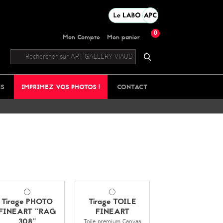
0
Mon Compte
Mon panier
NS
IMPRIMEZ VOS PHOTOS !
CONTACT
Tirage PHOTO
Tirage TOILE
FINEART "RAG
FINEART
308"
Toile premium Canvas