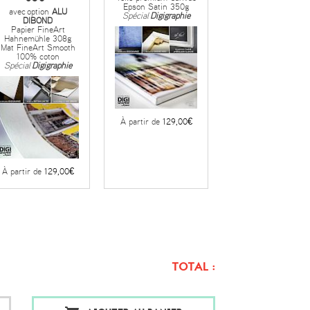
Epson Satin 350g
avec
option
ALU
Spécial
Digigraphie
DIBOND
Papier FineArt
Hahnemühle 308g
Mat FineArt Smooth
100% coton
Spécial
Digigraphie
À partir de
129,00€
À partir de
129,00€
TOTAL :