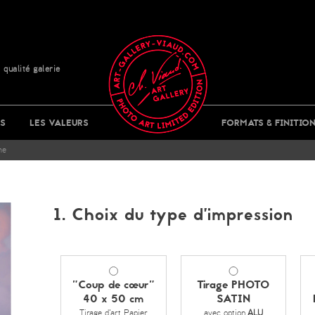
 qualité galerie
S
LES VALEURS
FORMATS & FINITIO
me
1. Choix du type d’impression
"Coup de cœur"
Tirage PHOTO
40 x 50 cm
SATIN
Tirage d'art Papier
avec option
ALU