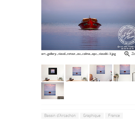
art_gallery_viaud_retour_au_calme_apc_viaud6-3.jpg
Z
Bassin d'Arcachon
Graphique
France