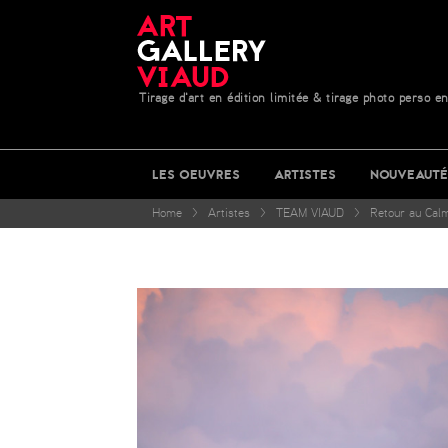
Tirage d'art en édition limitée & tirage photo perso en
LES OEUVRES
ARTISTES
NOUVEAUTÉ
Home
>
Artistes
>
TEAM VIAUD
>
Retour au Cal