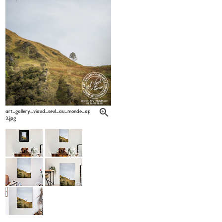
art_gallery_viaud_seul_au_monde_apc_viaud_6-
3.jpg