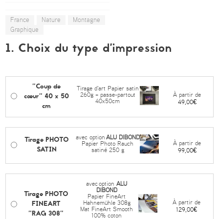
France
Nature
Montagne
Graphique
1. Choix du type d’impression
"Coup de
Tirage d'art Papier satin
cœur" 40 x 50
À partir de
260g + passe-partout
40x50cm
49,00€
cm
avec option
ALU DIBOND
Tirage PHOTO
À partir de
Papier Photo Rauch
SATIN
satiné 250 g
99,00€
avec
option
ALU
DIBOND
Tirage PHOTO
Papier FineArt
FINEART
À partir de
Hahnemühle 308g
Mat FineArt Smooth
129,00€
"RAG 308"
100% coton