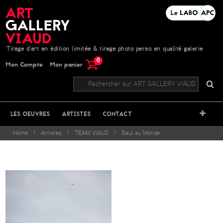
Tirage d'art en édition limitée & tirage photo perso en qualité galerie
0
Mon Compte
Mon panier
+
LES OEUVRES
ARTISTES
CONTACT
Home
>
Artistes
>
TEAM VIAUD
>
Seul au Monde