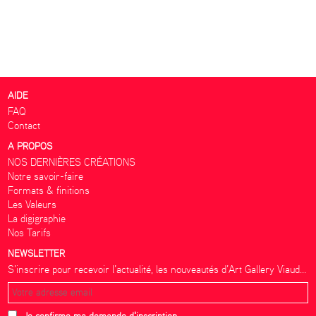
AIDE
FAQ
Contact
A PROPOS
NOS DERNIÈRES CRÉATIONS
Notre savoir-faire
Formats & finitions
Les Valeurs
La digigraphie
Nos Tarifs
NEWSLETTER
S’inscrire pour recevoir l’actualité, les nouveautés d’Art Gallery Viaud...