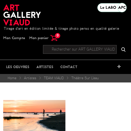
Tirage d'art en édition limitée & tirage photo perso en qualité galerie
0
Mon Compte
Mon panier
+
LES OEUVRES
ARTISTES
CONTACT
Home
>
Artistes
>
TEAM VIAUD
>
Théâtre Sur L'eau