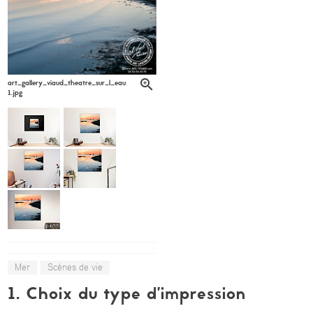
art_gallery_viaud_theatre_sur_l_eau_apc_viaud6-
1.jpg
Mer
Scènes de vie
1. Choix du type d’impression