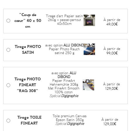
"Coup de
Tirage d'art Papier satin
cœur" 40 x 50
À partir de
260g + passe-partout
40x50cm
49,00€
cm
avec option
ALU DIBOND
Tirage PHOTO
À partir de
Papier Photo Rauch
SATIN
satiné 250 g
99,00€
avec
option
ALU
DIBOND
Tirage PHOTO
Papier FineArt
FINEART
À partir de
Hahnemühle 308g
Mat FineArt Smooth
129,00€
"RAG 308"
100% coton
Spécial
Digigraphie
Toile premium Canvas
Tirage TOILE
À partir de
Epson Satin 350g
FINEART
Spécial
Digigraphie
129,00€