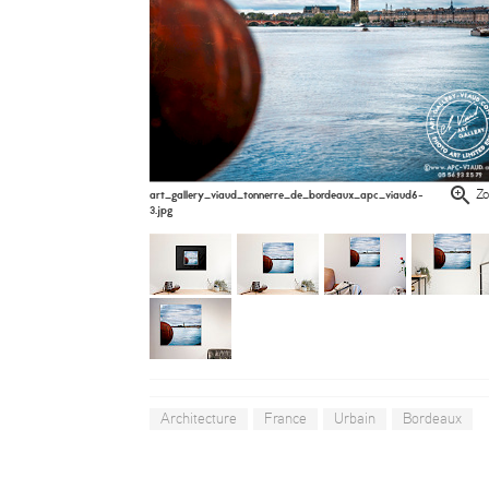
art_gallery_viaud_tonnerre_de_bordeaux_apc_viaud6-
Z
3.jpg
Architecture
France
Urbain
Bordeaux