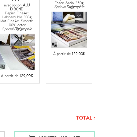
Epson Satin 350g
avec
option
ALU
Spécial
Digigraphie
DIBOND
Papier FineArt
Hahnemühle 308g
Mat FineArt Smooth
100% coton
Spécial
Digigraphie
À partir de
129,00€
À partir de
129,00€
TOTAL :