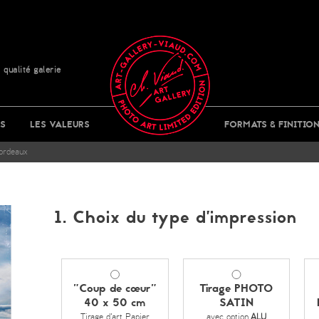
 qualité galerie
S
LES VALEURS
FORMATS & FINITIO
ordeaux
1. Choix du type d’impression
"Coup de cœur"
Tirage PHOTO
40 x 50 cm
SATIN
Tirage d'art Papier
avec option
ALU