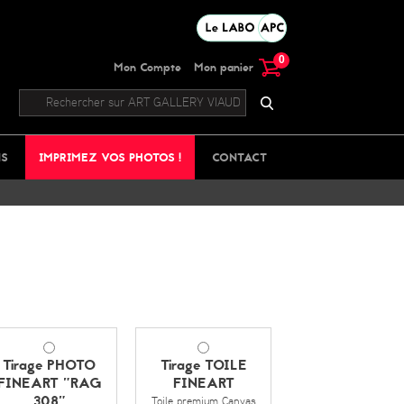
0
Mon Compte
Mon panier
NS
IMPRIMEZ VOS PHOTOS !
CONTACT
Tirage PHOTO
Tirage TOILE
FINEART "RAG
FINEART
308"
Toile premium Canvas