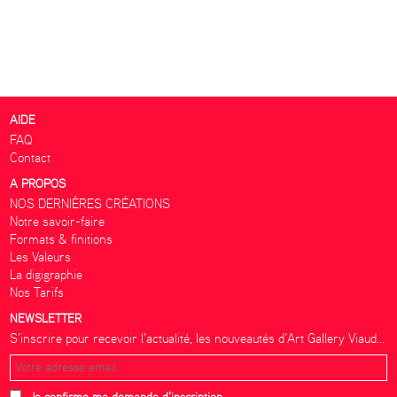
AIDE
FAQ
Contact
A PROPOS
NOS DERNIÈRES CRÉATIONS
Notre savoir-faire
Formats & finitions
Les Valeurs
La digigraphie
Nos Tarifs
NEWSLETTER
S’inscrire pour recevoir l’actualité, les nouveautés d’Art Gallery Viaud...