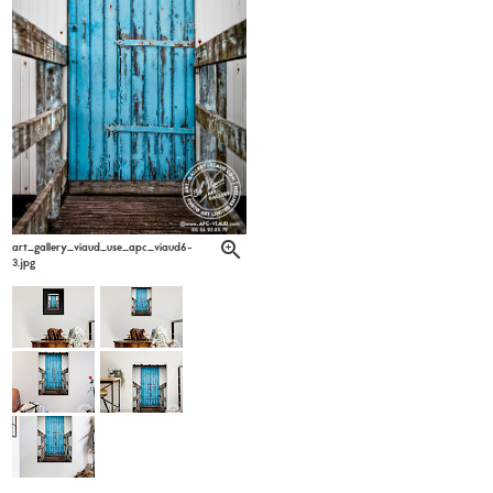
art_gallery_viaud_use_apc_viaud6-
3.jpg