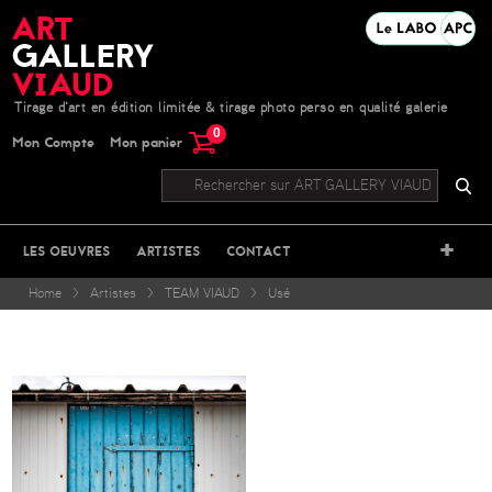
Tirage d'art en édition limitée & tirage photo perso en qualité galerie
0
Mon Compte
Mon panier
+
LES OEUVRES
ARTISTES
CONTACT
Home
>
Artistes
>
TEAM VIAUD
>
Usé