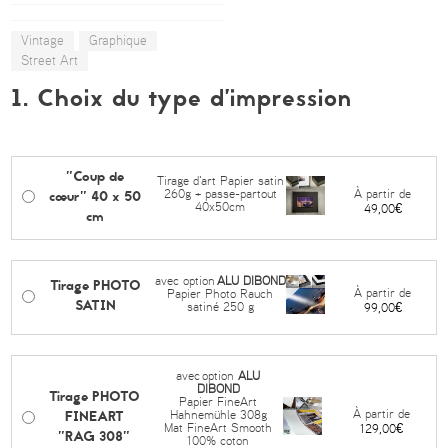
Vintage
Graphique
Street Art
1. Choix du type d’impression
"Coup de
Tirage d'art Papier satin
cœur" 40 x 50
À partir de
260g + passe-partout
40x50cm
49,00€
cm
avec option
ALU DIBOND
Tirage PHOTO
À partir de
Papier Photo Rauch
SATIN
satiné 250 g
99,00€
avec
option
ALU
DIBOND
Tirage PHOTO
Papier FineArt
FINEART
À partir de
Hahnemühle 308g
Mat FineArt Smooth
129,00€
"RAG 308"
100% coton