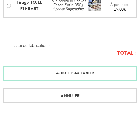
Toile premium Canvas
Tirage TOILE
À partir de
Epson Satin 350g
FINEART
Spécial
Digigraphie
129,00€
Délai de fabrication :
TOTAL :
AJOUTER AU PANIER
ANNULER