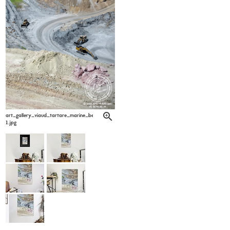
art_gallery_viaud_tartare_marine_bertoli6-
1.jpg