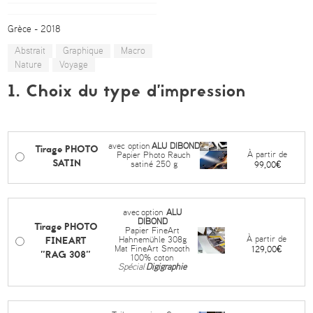
Grèce - 2018
Abstrait
Graphique
Macro
Nature
Voyage
1. Choix du type d’impression
avec option
ALU DIBOND
Tirage PHOTO
À partir de
Papier Photo Rauch
SATIN
satiné 250 g
99,00€
avec
option
ALU
DIBOND
Tirage PHOTO
Papier FineArt
FINEART
À partir de
Hahnemühle 308g
Mat FineArt Smooth
129,00€
"RAG 308"
100% coton
Spécial
Digigraphie