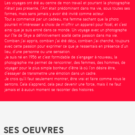
Les voyages ont été au centre de mon travail et pourtant la photographie
n’était pas présente, l’Art était prédominant dans ma vie, sous toutes ses
formes, mais sans jamais y avoir été invité comme acteur.
Tout a commencé par un cadeau, ma femme sachant que la photo
pourrait m’intéresser a choisi de m’offrir un appareil pour Noël, et c’est
ainsi que je suis entré dans ce monde. Un voyage avec un photographe
sur l’île de Skye a définitivement scellé cette passion dans ma vie.
Combien j’ai appris, combien j’ai été déçu, combien j’ai cherché, toujours
avec cette passion pour exprimer ce que je ressentais en présence d’un
lieu, d’une personne ou une sensation.
Je suis né en 1956 et c’est formidable de s’engager à nouveau, la
photographie me permet de rencontrer, des femmes, des hommes, de
voyager pour le plus simple bonheur d’être là où l’on désire être,
d’essayer de transmettre une émotion dans un cadre.
Je crois qu’il faut seulement montrer, être vrai et faire comme nous le
sentons. Cela s’apprend, cela peut devenir une force, mais il ne faut
jamais et à aucun moment se raconter des histoires.
SES OEUVRES