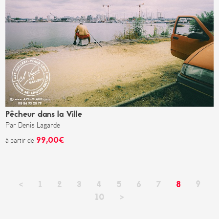
Pêcheur dans la Ville
Par Denis Lagarde
99,00€
à partir de
<
1
2
3
4
5
6
7
8
9
10
>